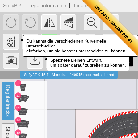
SoftyBP
Legal information
Financials
Du kannst die verschiedenen Kurventeile
unterschiedlich
einfärben, um sie besser unterscheiden zu können.
Speichere Deinen Entwurf,
um später darauf zugreifen zu können.
SoftyBP
0.15.7
- More than
140945
race tracks shared
1
Regular tracks
13
21
14
Shoulders
30