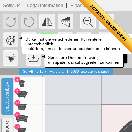
SoftyBP
Legal information
Financials
Du kannst die verschiedenen Kurventeile
unterschiedlich
einfärben, um sie besser unterscheiden zu können.
Speichere Deinen Entwurf,
um später darauf zugreifen zu können.
SoftyBP
0.15.7
- More than
140930
race tracks shared
5
Regular tracks
5
13
13
Shoulders
21